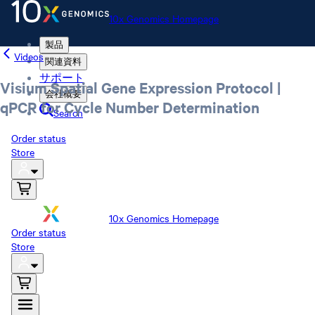
10x Genomics Homepage
製品
Videos
関連資料
サポート
Visium Spatial Gene Expression Protocol |
会社概要
qPCR for Cycle Number Determination
Search
Order status
Store
10x Genomics Homepage
Order status
Store