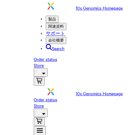
10x Genomics Homepage
製品
関連資料
サポート
会社概要
Search
Order status
Store
10x Genomics Homepage
Order status
Store