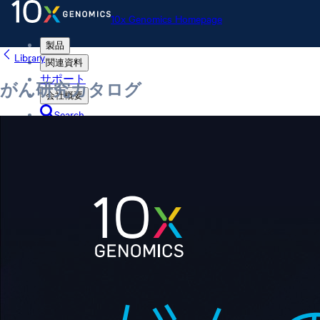
10x Genomics Homepage
製品
Library
関連資料
サポート
がん研究カタログ
会社概要
Search
Order status
Store
10x Genomics Homepage
Order status
Store