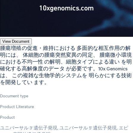
View Document
腫瘍増殖の促進・維持における 多面的な相互作用の解
明には、 体細胞の腫瘍突然変異の同定、 腫瘍微小環境
における不均一性 の解明、細胞タイプによる違い を明
確化する高解像度のデータ が必要です。10x Genomics
は、 この複雑な生物学的システムを 明らかにする技術
を開発してい ます。
Document type
Product Literature
Product
ユニバーサル 3' 遺伝子発現, ユニバーサル 5' 遺伝子発現, エピ