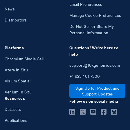
Email Preferences
News
Manage Cookie Preferences
Distributors
Do Not Sell or Share My
Personal Information
Platforms
Questions? We're here to
help
Chromium Single Cell
support@10xgenomics.com
Atera In Situ
+1
925
401
7300
Visium Spatial
Sign Up for Product and
Xenium In Situ
Support Updates
Resources
Follow us on social media
Datasets
Publications