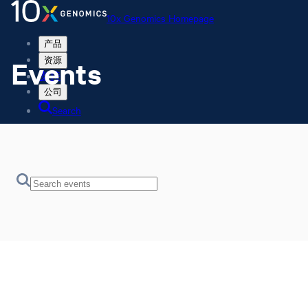
10x Genomics Homepage
产品
Events
资源
支持
公司
Search
Order status
Store
10x Genomics Homepage
Order status
Store