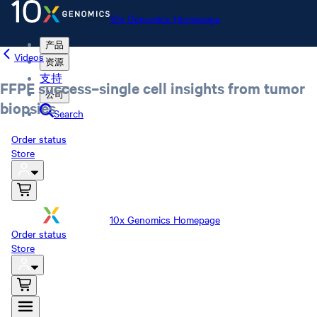
10x Genomics Homepage
产品
Videos
资源
支持
FFPE success–single cell insights from tumor
公司
biopsies
Search
Order status
Store
10x Genomics Homepage
Order status
Store