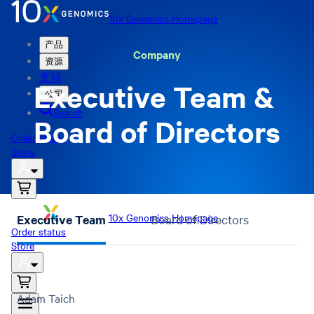
10x Genomics Homepage
产品
Company
资源
支持
Executive Team & 
公司
Search
Board of Directors
Order status
Store
10x Genomics Homepage
Executive Team
Board of Directors
Order status
Store
Adam Taich