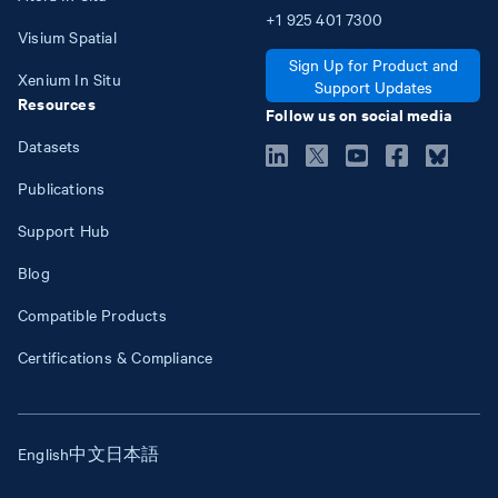
+1
925
401
7300
Visium Spatial
Sign Up for Product and
Xenium In Situ
Support Updates
Resources
Follow us on social media
Datasets
Publications
Support Hub
Blog
Compatible Products
Certifications & Compliance
English
中文
日本語