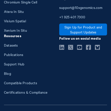
Chromium Single Cell
support@10xgenomics.com
Atera In Situ
+1
925
401
7300
Visium Spatial
Sign Up for Product and
Xenium In Situ
Support Updates
Resources
Follow us on social media
Datasets
Publications
Support Hub
Blog
Compatible Products
Certifications & Compliance