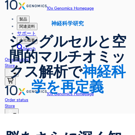
10x Genomics Homepage
製品
神経科学研究
関連資料
サポート
シングルセルと空
会社概要
Search
間的マルチオミッ
Order status
Store
クス解析で
神経科
学を再定義
10x Genomics Homepage
Order status
Store