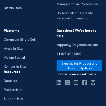
Manage Cookie Preferences
Distributors
Do Not Sell or Share My
Personal Information
Platforms
Questions? We're here to
help
Chromium Single Cell
support@10xgenomics.com
Atera In Situ
+1
925
401
7300
Visium Spatial
Sign Up for Product and
Xenium In Situ
Support Updates
Resources
Follow us on social media
Datasets
Publications
Support Hub