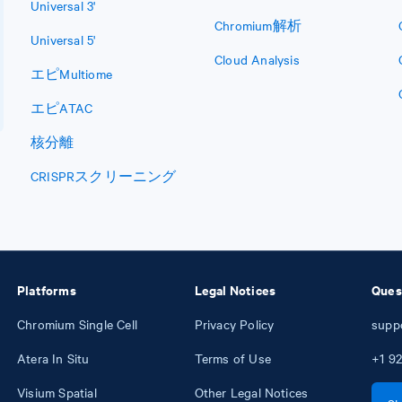
Universal 3'
Chromium解析
Universal 5'
Cloud Analysis
エピMultiome
エピATAC
核分離
CRISPRスクリーニング
Platforms
Legal Notices
Ques
Chromium Single Cell
Privacy Policy
supp
Atera In Situ
Terms of Use
+1
92
Visium Spatial
Other Legal Notices