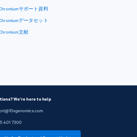
Chromiumサポート資料
Chromiumデータセット
Chromium文献
tions? We're here to help
ort@10xgenomics.com
5
401
7300