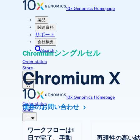
10x Genomics Homepage
製品
関連資料
サポート
会社概要
Search
Chromiumシングルセル
Order status
Store
Chromium X
10x Genomics Homepage
Order status
価格のお問い合わせ
Store
ワークフローは1
日で完了、手動
再現性の高い