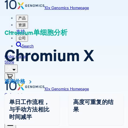
10x Genomics Homepage
产品
资源
Chromium单细胞分析
支持
公司
Search
Chromium X
Order status
Store
咨询价格
10x Genomics Homepage
Order status
Store
单日工作流程，
高度可重复的结
与手动方法相比
果
时间减半