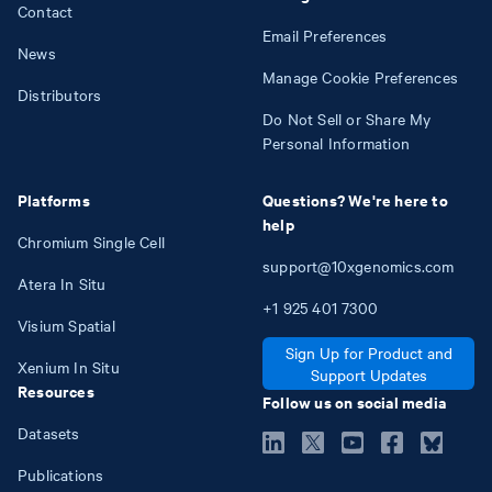
Contact
Email Preferences
News
Manage Cookie Preferences
Distributors
Do Not Sell or Share My
Personal Information
Platforms
Questions? We're here to
help
Chromium Single Cell
support@10xgenomics.com
Atera In Situ
+1
925
401
7300
Visium Spatial
Sign Up for Product and
Xenium In Situ
Support Updates
Resources
Follow us on social media
Datasets
Publications